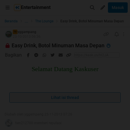
Entertainment
Masuk
...
Beranda
The Lounge
Easy Drink, Botol Minuman Masa Depan
yggampang
TS
23-10-2013 06:36
Easy Drink, Botol Minuman Masa Depan
Bagikan
Selamat Datang Kaskuser
HT#1
Lihat isi thread
Sebelumnya :
Diubah oleh yggampang 23-11-2013 07:26
Spoiler
for
Sebelumnya Buka Dulu Gan
:
tien212700 memberi reputasi