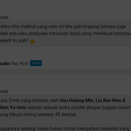
uote:
etika kita melihat yang satu ini kita jadi bingung kenapa juga
idak ada satu produsen minuman botol yang membuat botolny
eperti ini yah?
oiler
for
Pic1
:
uote:
asy Drink yang didisain oleh
Hsu Hsiang-Min, Liu Nai-Wen &
Chen Yu-Hsin
adalah sebuah botol plastik dengan bagian mulut
ang dibuat miring sebesar 45 derajat.
ujuannya apalagi kalau bukan untuk mengatasi masalah yang