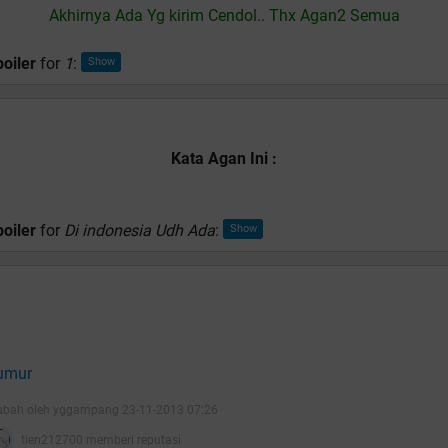
Akhirnya Ada Yg kirim Cendol.. Thx Agan2 Semua
oiler
for
1
:
Kata Agan Ini :
oiler
for
Di indonesia Udh Ada
:
umur
ubah oleh yggampang 23-11-2013 07:26
tien212700 memberi reputasi