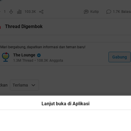
1
103.3K
Kutip
1.7K
Balas
Thread Digembok
Mari bergabung, dapatkan informasi dan teman baru!
The Lounge
Gabung
1.3M
Thread
•
108.3K
Anggota
tkan
Terlama
Thread Digembok
Lanjut buka di Aplikasi
Ikuti KASKUS di
man Anda