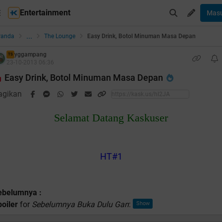
Entertainment
Mas
...
randa
The Lounge
Easy Drink, Botol Minuman Masa Depan
yggampang
TS
23-10-2013 06:36
Easy Drink, Botol Minuman Masa Depan
agikan
Selamat Datang Kaskuser
HT#1
ebelumnya :
oiler
for
Sebelumnya Buka Dulu Gan
: