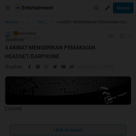
Entertainment
Masuk
...
Beranda
The Lounge
4 AKIBAT MENGERIKAN PEMAKAIAN HEADSET/EARPHONE
aylaolshop
TS
20-10-2013 08:01
4 AKIBAT MENGERIKAN PEMAKAIAN
HEADSET/EARPHONE
Bagikan
[/quote]
Hallo agan/aganwati, terima kasih sudah mampir di trit
Lihat isi thread
ane