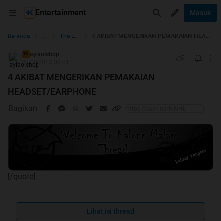
Entertainment
Masuk
...
Beranda
The Lounge
4 AKIBAT MENGERIKAN PEMAKAIAN HEADSET/EARPHONE
aylaolshop
TS
20-10-2013 08:01
4 AKIBAT MENGERIKAN PEMAKAIAN
HEADSET/EARPHONE
Bagikan
[/quote]
Hallo agan/aganwati, terima kasih sudah mampir di trit
Lihat isi thread
ane