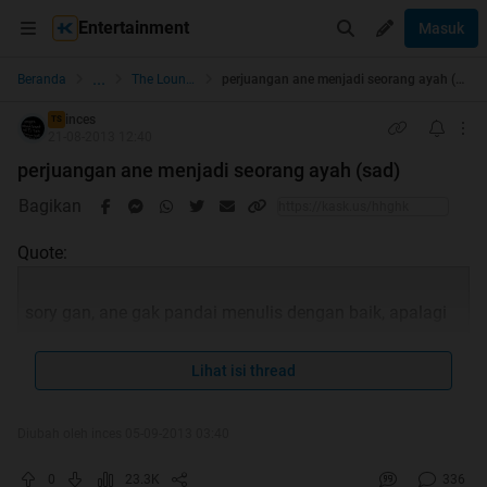
Entertainment
Masuk
...
Beranda
The Lounge
perjuangan ane menjadi seorang ayah (sad)
inces
TS
21-08-2013 12:40
perjuangan ane menjadi seorang ayah (sad)
Bagikan
Quote:
sory gan, ane gak pandai menulis dengan baik, apalagi
Lihat isi thread
bikin trit yg bagus. just share my true story
Diubah oleh inces 05-09-2013 03:40
singkat cerita nih gan, waktu itu ane nikah udah jalan
0
23.3K
336