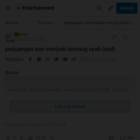
Entertainment
Masuk
...
Beranda
The Lounge
perjuangan ane menjadi seorang ayah (sad)
inces
TS
21-08-2013 12:40
perjuangan ane menjadi seorang ayah (sad)
Bagikan
Quote:
sory gan, ane gak pandai menulis dengan baik, apalagi
Lihat isi thread
bikin trit yg bagus. just share my true story
Diubah oleh inces 05-09-2013 03:40
singkat cerita nih gan, waktu itu ane nikah udah jalan
0
23.3K
336