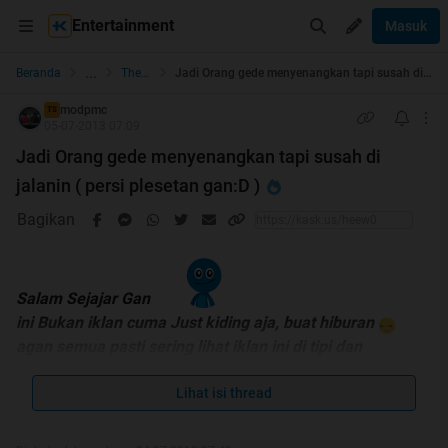
Entertainment
Masuk
...
Beranda
The Lounge
Jadi Orang gede menyenangkan tapi susah di jalanin ( persi plesetan gan:D )
modpmc
TS
05-07-2013 07:09
Jadi Orang gede menyenangkan tapi susah di
jalanin ( persi plesetan gan:D )
Bagikan
Salam Sejajar Gan
ini Bukan iklan cuma Just kiding aja, buat hiburan
agan semua pasti sering lihat iklan ini di tipi dan
bawaannya kesel tapi pengen ngakak dan bilang SIAL
hehehe
Lihat isi thread
ini iklannya nyindir anak muda belia kayak ane soalnya