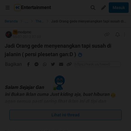
Entertainment
Masuk
...
Beranda
The Lounge
Jadi Orang gede menyenangkan tapi susah di jalanin ( persi plesetan gan:D )
modpmc
TS
05-07-2013 07:09
Jadi Orang gede menyenangkan tapi susah di
jalanin ( persi plesetan gan:D )
Bagikan
Salam Sejajar Gan
ini Bukan iklan cuma Just kiding aja, buat hiburan
agan semua pasti sering lihat iklan ini di tipi dan
bawaannya kesel tapi pengen ngakak dan bilang SIAL
hehehe
Lihat isi thread
ini iklannya nyindir anak muda belia kayak ane soalnya