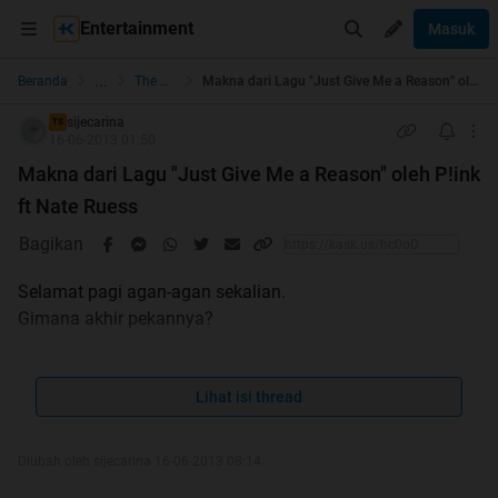
Entertainment
Masuk
...
Beranda
The Lounge
Makna dari Lagu "Just Give Me a Reason" oleh P!ink ft Nate Ruess
sijecarina
TS
16-06-2013 01:50
Makna dari Lagu "Just Give Me a Reason" oleh P!ink
ft Nate Ruess
Bagikan
Selamat pagi agan-agan sekalian.
Gimana akhir pekannya?
Langsung aja gan, kira-kira udah pada tau belon sama
lagunya pink yang baru? Yaitu :
Lihat isi thread
Quote:
[img]
[/img]
Diubah oleh sijecarina 16-06-2013 08:14