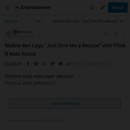
Entertainment
Masuk
...
Beranda
The Lounge
Makna dari Lagu "Just Give Me a Reason" oleh P!ink ft Nate Ruess
sijecarina
TS
16-06-2013 01:50
Makna dari Lagu "Just Give Me a Reason" oleh P!ink
ft Nate Ruess
Bagikan
Selamat pagi agan-agan sekalian.
Gimana akhir pekannya?
Langsung aja gan, kira-kira udah pada tau belon sama
lagunya pink yang baru? Yaitu :
Lihat isi thread
Quote:
[img]
[/img]
Diubah oleh sijecarina 16-06-2013 08:14