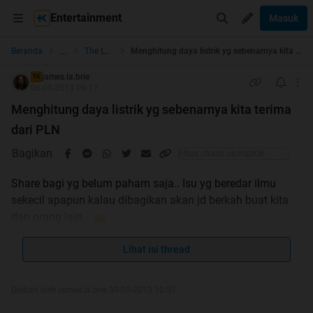
Entertainment
Masuk
...
Beranda
The Lounge
Menghitung daya listrik yg sebenarnya kita terima dari PLN
james.la.brie
TS
06-05-2013 09:17
Menghitung daya listrik yg sebenarnya kita terima
dari PLN
Bagikan
Share bagi yg belum paham saja.. Isu yg beredar ilmu
sekecil apapun kalau dibagikan akan jd berkah buat kita
dan orang lain...
Bukan berarti PLN melakukan pembohongan tapi
Lihat isi thread
memang orang awam banyak yang kurang
memahaminya
Diubah oleh james.la.brie 30-05-2013 10:57