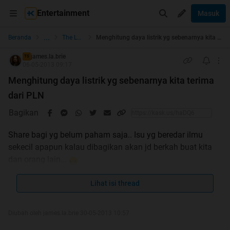
Entertainment
Masuk
...
Beranda
The Lounge
Menghitung daya listrik yg sebenarnya kita terima dari PLN
james.la.brie
TS
06-05-2013 09:17
Menghitung daya listrik yg sebenarnya kita terima
dari PLN
Bagikan
Share bagi yg belum paham saja.. Isu yg beredar ilmu
sekecil apapun kalau dibagikan akan jd berkah buat kita
dan orang lain...
Bukan berarti PLN melakukan pembohongan tapi
Lihat isi thread
memang orang awam banyak yang kurang
memahaminya
Diubah oleh james.la.brie 30-05-2013 10:57