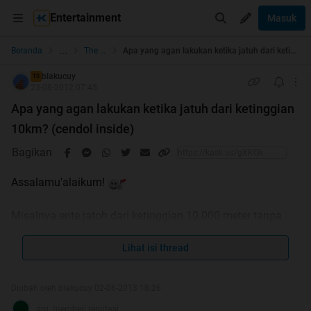
Entertainment
Masuk
...
Beranda
The Lounge
Apa yang agan lakukan ketika jatuh dari ketinggian 10km? (cendol inside)
blakucuy
TS
23-08-2012 07:45
Apa yang agan lakukan ketika jatuh dari ketinggian
10km? (cendol inside)
Bagikan
Assalamu'alaikum!
Misalnya ente jatoh dari ketinggian 10.000 meter tanpa
parasut, tanpa alat terbang apapun.
apa yg ente lakuin saat di udara itu?
Lihat isi thread
Diubah oleh blakucuy 02-06-2013 18:26
grg. memberi reputasi