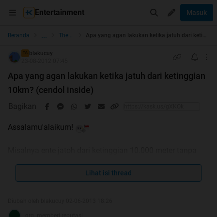
Entertainment
Masuk
...
Beranda
The Lounge
Apa yang agan lakukan ketika jatuh dari ketinggian 10km? (cendol inside)
blakucuy
TS
23-08-2012 07:45
Apa yang agan lakukan ketika jatuh dari ketinggian
10km? (cendol inside)
Bagikan
Assalamu'alaikum!
Misalnya ente jatoh dari ketinggian 10.000 meter tanpa
parasut, tanpa alat terbang apapun.
apa yg ente lakuin saat di udara itu?
Lihat isi thread
Diubah oleh blakucuy 02-06-2013 18:26
grg. memberi reputasi