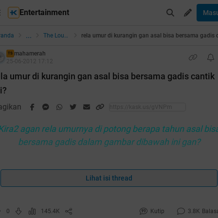
Entertainment
Mas
...
randa
The Lounge
mahamerah
TS
25-06-2012 17:12
ela umur di kurangin gan asal bisa bersama gadis cantik
i?
agikan
Kira2 agan rela umurnya di potong berapa tahun asal bis
bersama gadis dalam gambar dibawah ini gan?
Lihat isi thread
ENYUMAN TERSUNGGING DI BIBIRMU DENGAN BA
0
145.4K
Kutip
3.8K
Balas
TIPIS MOTIF BUNGA BUNGA ...