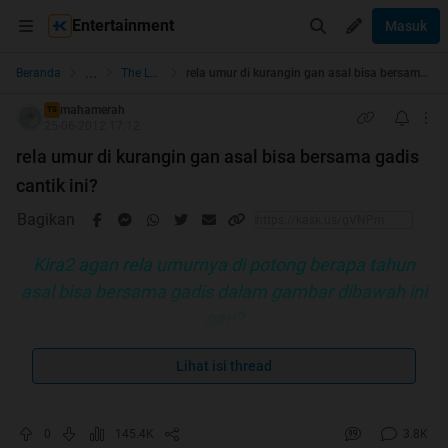
Entertainment
Masuk
...
Beranda
The Lounge
rela umur di kurangin gan asal bisa bersama gadis cantik ini?
mahamerah
TS
25-06-2012 17:12
rela umur di kurangin gan asal bisa bersama gadis
cantik ini?
Bagikan
Kira2 agan rela umurnya di potong berapa tahun
asal bisa bersama gadis dalam gambar dibawah ini
gan?
Lihat isi thread
0
145.4K
3.8K
SENYUMAN TERSUNGGING DI BIBIRMU