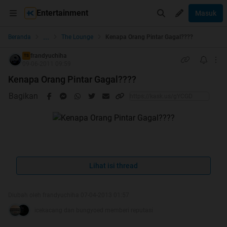
Entertainment
Masuk
...
Beranda
The Lounge
Kenapa Orang Pintar Gagal????
frandyuchiha
TS
09-06-2011 09:59
Kenapa Orang Pintar Gagal????
Bagikan
Kenapa Orang Pintar Gagal????
Lihat isi thread
Diubah oleh frandyuchiha 07-04-2013 01:57
icekacang dan bungyoed memberi reputasi
Quote: