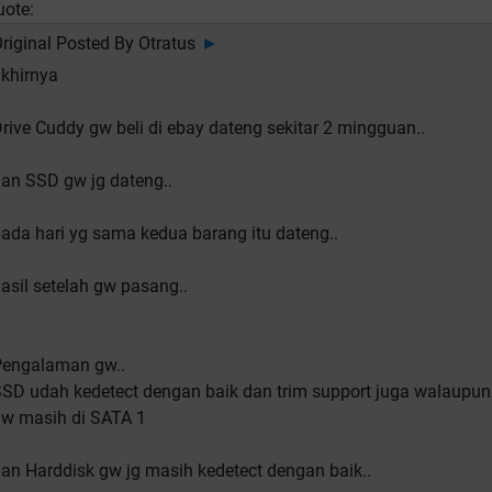
uote:
riginal Posted By
Otratus
►
khirnya
rive Cuddy gw beli di ebay dateng sekitar 2 mingguan..
an SSD gw jg dateng..
ada hari yg sama kedua barang itu dateng..
asil setelah gw pasang..
Pengalaman gw..
SD udah kedetect dengan baik dan trim support juga walaupun
w masih di SATA 1
an Harddisk gw jg masih kedetect dengan baik..