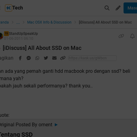
Tech
Mas
...
randa
Mac OSX Info & Discussion
[iDiscuss] All About SSD on Mac
StandUpSpeakUp
TS
01-06-2011 06:10
[iDiscuss] All About SSD on Mac
agikan
an ada yang pernah ganti hdd macbook pro dengan ssd? beli
imana yah?
akah jauh sekali performanya? thank you..
uote:
riginal Posted By
oment
►
Tentang SSD