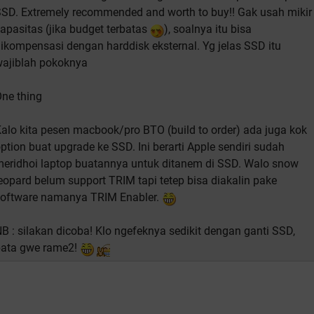
SD. Extremely recommended and worth to buy!! Gak usah mikir
apasitas (jika budget terbatas
), soalnya itu bisa
ikompensasi dengan harddisk eksternal. Yg jelas SSD itu
ajiblah pokoknya
ne thing
alo kita pesen macbook/pro BTO (build to order) ada juga kok
ption buat upgrade ke SSD. Ini berarti Apple sendiri sudah
eridhoi laptop buatannya untuk ditanem di SSD. Walo snow
eopard belum support TRIM tapi tetep bisa diakalin pake
oftware namanya TRIM Enabler.
B : silakan dicoba! Klo ngefeknya sedikit dengan ganti SSD,
bata gwe rame2!