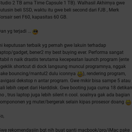
tudio 2 TB ama Time Capsule 1 TB). Walhasil Akhirnya gwe
utusin beli SSD, waktu itu gwe beli second dari FJB , Merk
orsair seri F60, kapasitas 60 GB.
an yg terjadi ...
ni keputusan terbaik yg pernah gwe lakuin terhadap
aptop/gadget, bener2 my best buying ever. Performa sangat
tabil n naik drastis terutama kecepeatan launch program (ente
geklik shortcut di dock langsung muncul programnya, nggak
ake bouncing/mantul2 dulu iconnya
), rendering program,
avigasi dekstop n antar program. Gwe mikir bisa sampe 5 atau
ali lebih cepet dari Harddisk. Gwe booting juga cuma 18 detika
ho , trus laptop juga lebih silent n cool. soalnya gak ada bagian
ompononen yg muter/bergerak selain kipas prosesor doang
o,
we rekomendasiin bgt nih buat ganti macbook/pro/iMac pake