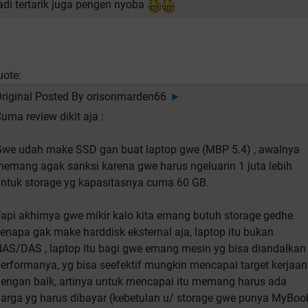
adi tertarik juga pengen nyoba
uote:
riginal Posted By
orisonmarden66
►
uma review dikit aja :
we udah make SSD gan buat laptop gwe (MBP 5.4) , awalnya
emang agak sanksi karena gwe harus ngeluarin 1 juta lebih
ntuk storage yg kapasitasnya cuma 60 GB.
api akhirnya gwe mikir kalo kita emang butuh storage gedhe
enapa gak make harddisk eksternal aja, laptop itu bukan
AS/DAS , laptop itu bagi gwe emang mesin yg bisa diandalkan
erformanya, yg bisa seefektif mungkin mencapai target kerjaan
engan baik, artinya untuk mencapai itu memang harus ada
arga yg harus dibayar (kebetulan u/ storage gwe punya MyBoo