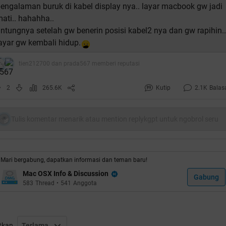
engalaman buruk di kabel display nya.. layar macbook gw jadi
ati.. hahahha..
ntungnya setelah gw benerin posisi kabel2 nya dan gw rapihin..
ayar gw kembali hidup.
tien212700 dan prada567 memberi reputasi
2
265.6K
Kutip
2.1K
Balas
Tulis komentar menarik atau mention replykgpt untuk ngobrol seru
Mari bergabung, dapatkan informasi dan teman baru!
Mac OSX Info & Discussion
Gabung
583
Thread
•
541
Anggota
tkan
Terlama