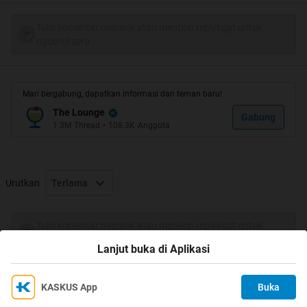
Tulis komentar menarik atau mention replykgpt untuk
ngobrol seru
Mari bergabung, dapatkan informasi dan teman baru!
The Lounge
Gabung
1.3M
Thread
•
108.3K
Anggota
Urutkan
Terlama
Tulis komentar menarik atau mention replykgpt untuk
ngobrol seru
Lanjut buka di Aplikasi
KASKUS App
Buka
Ikuti KASKUS di
Kami menggunakan Cookies