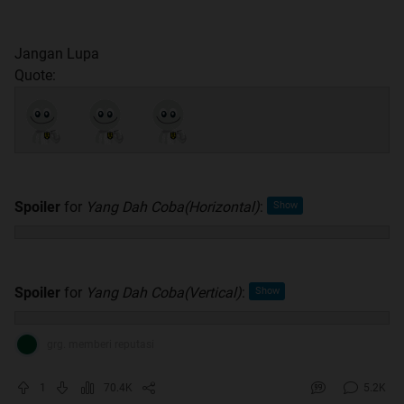
Jangan Lupa
Quote:
Spoiler
for
Yang Dah Coba(Horizontal)
:
Spoiler
for
Yang Dah Coba(Vertical)
:
grg. memberi reputasi
1
70.4K
5.2K