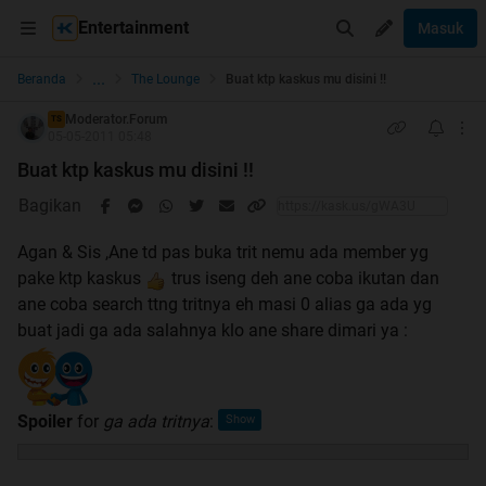
Entertainment
Masuk
...
Beranda
The Lounge
Buat ktp kaskus mu disini !!
Moderator.Forum
TS
05-05-2011 05:48
Buat ktp kaskus mu disini !!
Bagikan
Agan & Sis ,Ane td pas buka trit nemu ada member yg
pake ktp kaskus
trus iseng deh ane coba ikutan dan
ane coba search ttng tritnya eh masi 0 alias ga ada yg
buat jadi ga ada salahnya klo ane share dimari ya :
Spoiler
for
ga ada tritnya
: