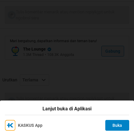
Tulis komentar menarik atau mention replykgpt untuk
ngobrol seru
Mari bergabung, dapatkan informasi dan teman baru!
The Lounge
Gabung
1.3M
Thread
•
108.3K
Anggota
Urutkan
Terlama
Tulis komentar menarik atau mention replykgpt untuk
ngobrol seru
Lanjut buka di Aplikasi
KASKUS App
Buka
Ikuti KASKUS di
Kami menggunakan Cookies