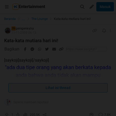
Entertainment
Masuk
...
Beranda
The Lounge
Kata-kata mutiara hari ini!
gemgemraha
TS
11-11-2009 06:13
Kata-kata mutiara hari ini!
Bagikan
[saykoji]saykoji[/saykoji]
"ada dua tipe orang yang akan berkata kepada
anda bahwa anda tidak akan mampu
membuat perubahan, yaitu mereka yang taku
Lihat isi thread
mencoba dan mereka yang takut melihat anda
akan berhasil.."
(GOFORTH)
fajrenk memberi reputasi
"Jangan menenggelamkan orang yang
1
200.5K
7.8K