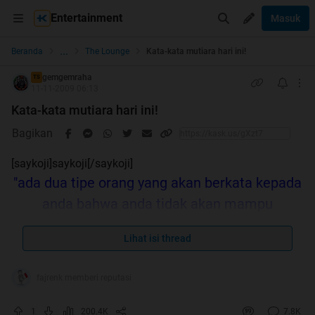
Entertainment
Masuk
...
Beranda
The Lounge
Kata-kata mutiara hari ini!
gemgemraha
TS
11-11-2009 06:13
Kata-kata mutiara hari ini!
Bagikan
[saykoji]saykoji[/saykoji]
"ada dua tipe orang yang akan berkata kepada
anda bahwa anda tidak akan mampu
membuat perubahan, yaitu mereka yang taku
Lihat isi thread
mencoba dan mereka yang takut melihat anda
akan berhasil.."
(GOFORTH)
fajrenk memberi reputasi
"Jangan menenggelamkan orang yang
1
200.4K
7.8K