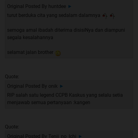
Original Posted By
huntdee
►
turut berduka cita yang sedalam dalamnya
semoga amal ibadah diterima disisiNya dan diampuni
segala kesalahannya
selamat jalan brother
Quote:
Original Posted By
onik
►
RIP salah satu legend CCPB Kaskus yang selalu setia
menjawab semua pertanyaan :kangen
Quote:
Original Posted By
Tenji_no_Ichi
►