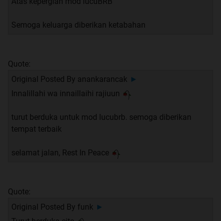
Atas kepergian mod lucuBRB
Semoga keluarga diberikan ketabahan
Quote:
Original Posted By
anankarancak
►
Innalillahi wa innaillaihi rajiuun
turut berduka untuk mod lucubrb. semoga diberikan
tempat terbaik
selamat jalan, Rest In Peace
Quote:
Original Posted By
funk
►