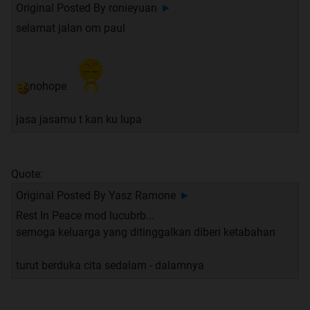
Original Posted By
ronieyuan
►
selamat jalan om paul
nohope
jasa jasamu t kan ku lupa
Quote:
Original Posted By
Yasz Ramone
►
Rest In Peace mod lucubrb...
semoga keluarga yang ditinggalkan diberi ketabahan
turut berduka cita sedalam - dalamnya