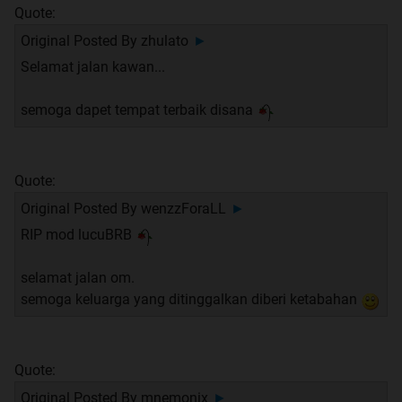
Quote:
Original Posted By
zhulato
►
Selamat jalan kawan...
semoga dapet tempat terbaik disana
Quote:
Original Posted By
wenzzForaLL
►
RIP mod lucuBRB
selamat jalan om.
semoga keluarga yang ditinggalkan diberi ketabahan
Quote:
Original Posted By
mnemonix
►