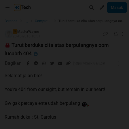
Tech
Masuk
...
Beranda
Computer Stuff
Turut berduka cita atas berpulangnya oom lucubrb 404
MasterWayne
TS
20-10-2016 10:51
Turut berduka cita atas berpulangnya oom
lucubrb 404
Bagikan
Selamat jalan bro!
You're 404 from our sight, but remain in our heart!
Gw gak percaya ente udah berpulang
Rumah duka : St. Carolus