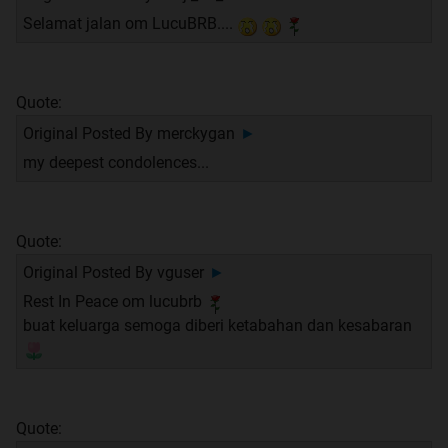
Selamat jalan om LucuBRB....
Quote:
Original Posted By
merckygan
►
my deepest condolences...
Quote:
Original Posted By
vguser
►
Rest In Peace om lucubrb
buat keluarga semoga diberi ketabahan dan kesabaran
Quote: