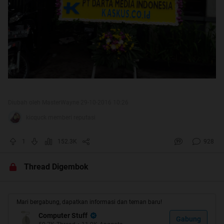
Diubah oleh MasterWayne 29-10-2016 10:26
kicquck memberi reputasi
1
152.3K
928
Thread Digembok
Mari bergabung, dapatkan informasi dan teman baru!
Computer Stuff
Gabung