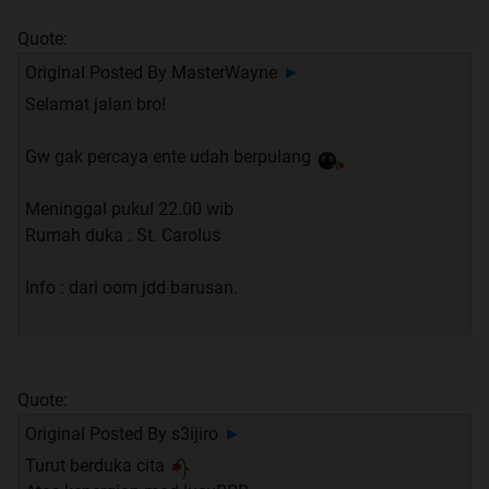
Quote:
Original Posted By
MasterWayne
►
Selamat jalan bro!
Gw gak percaya ente udah berpulang
Meninggal pukul 22.00 wib
Rumah duka : St. Carolus
Info : dari oom jdd barusan.
Quote:
Original Posted By
s3ijiro
►
Turut berduka cita