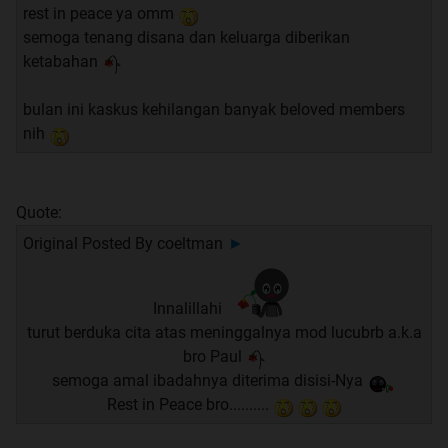
rest in peace ya omm
semoga tenang disana dan keluarga diberikan
ketabahan
bulan ini kaskus kehilangan banyak beloved members
nih
Quote:
Original Posted By
coeltman
►
Innalillahi
turut berduka cita atas meninggalnya mod lucubrb a.k.a
bro Paul
semoga amal ibadahnya diterima disisi-Nya
Rest in Peace bro..........