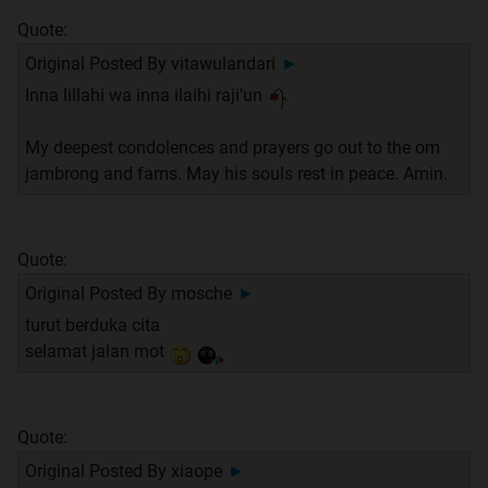
Quote:
Original Posted By
vitawulandari
►
Inna lillahi wa inna ilaihi raji'un
My deepest condolences and prayers go out to the om
jambrong and fams. May his souls rest in peace. Amin.
Quote:
Original Posted By
mosche
►
turut berduka cita
selamat jalan mot
Quote:
Original Posted By
xiaope
►