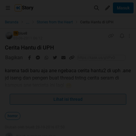
Story
Masuk
...
Beranda
Stories from the Heart
Cerita Hantu di UPH
blue8
TS
03-06-2011 06:12
Cerita Hantu di UPH
Bagikan
karena tadi baru aja ane ngebaca cerita hantu2 di uph .ane
jd iseng dan pengen buat thread tntng cerita seram di
kampus ane tercinta ini lagi
Dan bagi yg punya cerita2 serem juga ,di share ya
Lihat isi thread
.khususnya yg di lingungan UPH jg .ahaha
:maho
horror
Diubah oleh blue8 28-10-2016 07:50