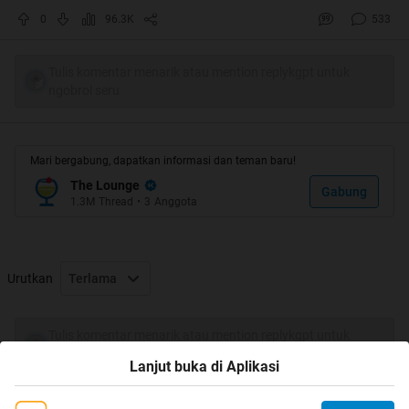
0
96.3K
533
Tulis komentar menarik atau mention replykgpt untuk
ngobrol seru
Mari bergabung, dapatkan informasi dan teman baru!
The Lounge
Gabung
1.3M
Thread
•
3
Anggota
Quote:
Quote:
Urutkan
Terlama
Tulis komentar menarik atau mention replykgpt untuk
ngobrol seru
Lanjut buka di Aplikasi