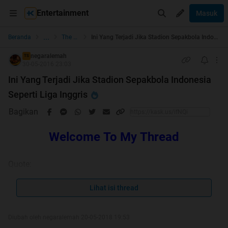
Entertainment
Masuk
...
Beranda
The Lounge
Ini Yang Terjadi Jika Stadion Sepakbola Indonesia Seperti Liga Inggris
negaralemah
TS
30-05-2016 23:03
Ini Yang Terjadi Jika Stadion Sepakbola Indonesia
Seperti Liga Inggris
Bagikan
Welcome To My Thread
Quote:
Alhamdulillah HT Terima Kasih Kaskus
Lihat isi thread
Officer dan Kaskuser
Diubah oleh negaralemah 20-05-2018 19:53