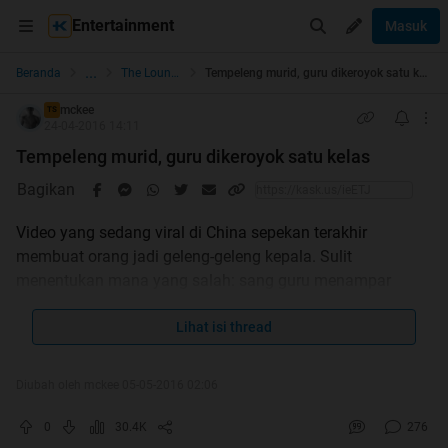
Entertainment
Masuk
...
Beranda
The Lounge
Tempeleng murid, guru dikeroyok satu kelas
mckee
TS
24-04-2016 14:11
Tempeleng murid, guru dikeroyok satu kelas
Bagikan
Video yang sedang viral di China sepekan terakhir
membuat orang jadi geleng-geleng kepala. Sulit
menentukan mana yang salah: sang guru menampar
murid atau rombongan pelajar SMP itu yang akhirnya
balas mengeroyok si guru lelaki.
Lihat isi thread
Keributan guru murid itu direkam salah satu murid SMP di
Diubah oleh mckee 05-05-2016 02:06
Kota Bozhou, Provinsi Anhui. Shanghaiist melaporkan,
Sabtu (23/4), awalnya yang bersitegang hanya seorang
0
30.4K
276