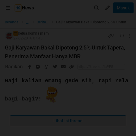
News
Masuk
...
Beranda
Berita dan Politik
Gaji Karyawan Bakal Dipotong 2,5% Untuk Tapera, Penerima Manfaat Hanya MBR
ketua.komnasham
TS
27-02-2016 07:45
Gaji Karyawan Bakal Dipotong 2,5% Untuk Tapera,
Penerima Manfaat Hanya MBR
Bagikan
Gaji kalian emang gede sih, tapi rela
bagi-bagi?!
Lihat isi thread
Ini namanya
"Rakyat Subsidi Rakyat"