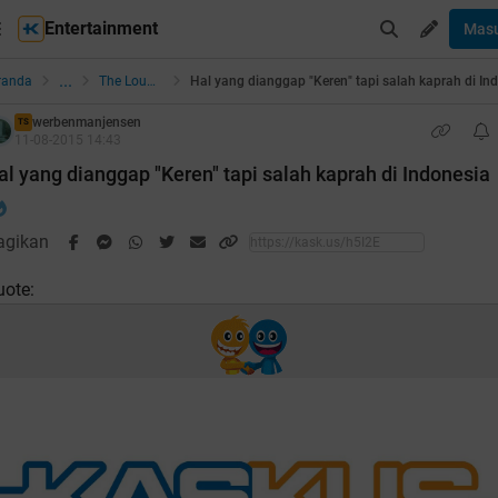
Entertainment
Mas
...
randa
The Lounge
werbenmanjensen
TS
11-08-2015 14:43
al yang dianggap "Keren" tapi salah kaprah di Indonesia
agikan
uote: