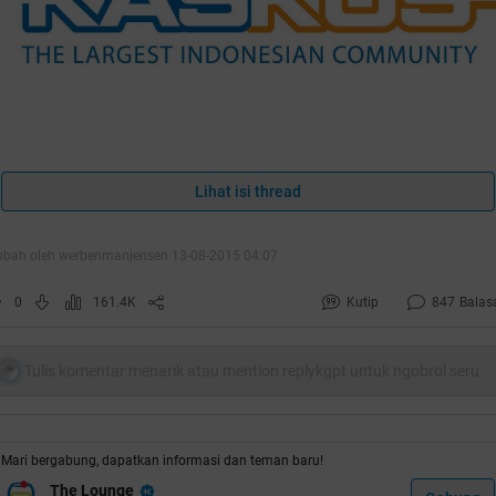
Lihat isi thread
uote:
ubah oleh werbenmanjensen 13-08-2015 04:07
poiler
for
no repost gan
:
0
161.4K
Kutip
847
Balas
Tulis komentar menarik atau mention replykgpt untuk ngobrol seru
uote:
rit ini ane bikin atas dasar keprihatinan mental muda mudi di
Mari bergabung, dapatkan informasi dan teman baru!
ndonesia yang masih aja menganggap sesuatu yang melangga
The Lounge