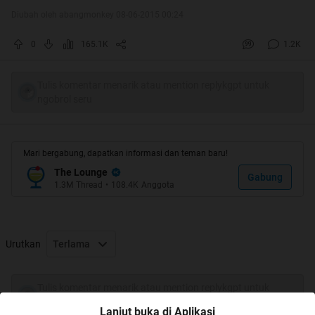
Diubah oleh abangmonkey 08-06-2015 00:24
0
165.1K
1.2K
Spoiler
for
Hot Thread
:
Tulis komentar menarik atau mention replykgpt untuk
ngobrol seru
Mari bergabung, dapatkan informasi dan teman baru!
The Lounge
Gabung
1.3M
Thread
•
108.4K
Anggota
Urutkan
Terlama
5 Hal yang Terlalu Berlebihan dalam
Tulis komentar menarik atau mention replykgpt untuk
ngobrol seru
Lanjut buka di Aplikasi