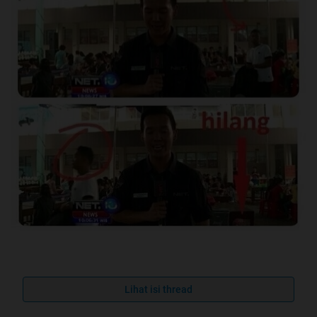
Gilee gan maling aja bisa eksis,sorry misalkan repost ane
belum sempet cek ane :3 tau langsung bikin thread di
Lihat isi thread
kaskus lewat hp nanti ane apdet lewat pc misalkan repost