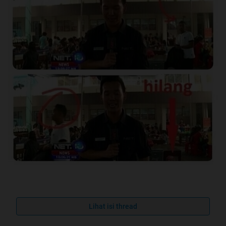
Gilee gan maling aja bisa eksis,sorry misalkan repost ane
belum sempet cek ane :3 tau langsung bikin thread di
Lihat isi thread
kaskus lewat hp nanti ane apdet lewat pc misalkan repost