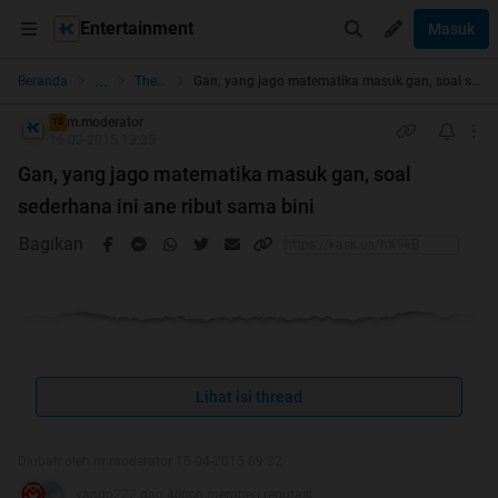
Entertainment
Masuk
...
Beranda
The Lounge
Gan, yang jago matematika masuk gan, soal sederhana ini ane ribut sama bini
m.moderator
TS
16-03-2015 13:35
Gan, yang jago matematika masuk gan, soal
sederhana ini ane ribut sama bini
Bagikan
₪
Nie gan; gara" soal sederhana ini ane ribut sama bini
ane gan, soalnya gan:
Lihat isi thread
369 - 89 x 132 = ???
Diubah oleh m.moderator 15-04-2015 09:32
Kalo ane jawabnya
36960
yandp222 dan 4iinch memberi reputasi