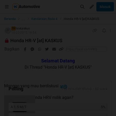
Automotive
Masuk
...
Beranda
Kendaraan Roda 4
Honda HR-V [at] KASKUS
hrvkaskus
TS
10-02-2015 16:54
Honda HR-V [at] KASKUS
Bagikan
Selamat Datang
Di Thread "Honda HR-V [at] KASKUS"
Monggo yang mau berdiskusi
Polling
Poll ini sudah ditutup. - 83 suara
Type mana Honda HRV milik agan?
A 1.5 M/T
5%