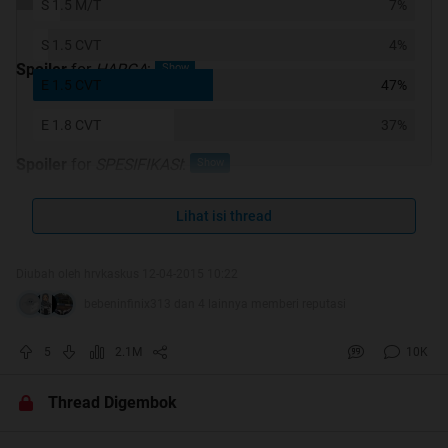
S 1.5 M/T
7%
S 1.5 CVT
4%
Spoiler
for
HARGA
:
E 1.5 CVT
47%
E 1.8 CVT
37%
Spoiler
for
SPESIFIKASI
:
Lihat isi thread
Spoiler
for
PERBEDAAN TYPE
:
Diubah oleh hrvkaskus 12-04-2015 10:22
bebeninfinix313 dan 4 lainnya memberi reputasi
5
2.1M
10K
Quote:
Thread Digembok
RULES
disini mengacu pada
Tata Tertib FR4
Tolong biasakan
multiple quote
!