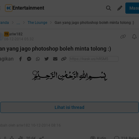
Entertainment
Mas
...
randa
The Lounge
Gan yang jago photoshop boleh minta tolong :)
ariw182
TS
08-12-2014 05:32
an yang jago photoshop boleh minta tolong :)
agikan
Buka Kaskus saya langsung liat HT jdulnya
Lihat isi thread
yah ini minta orang asing untuk mengedit foto almarhumah
ubah oleh ariw182 10-12-2014 08:16
trinya
0
20.6K
Kutip
218
Balas