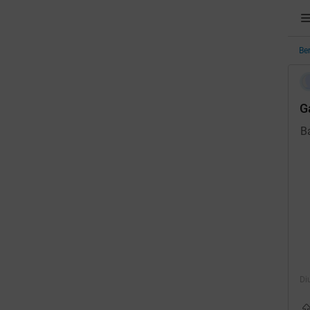
Be
G
eads
B
 Dikunjungi
omunitas
A
Di
pu