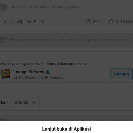
gomoro1234 dan 4iinch memberi reputasi
2
160.7K
Kutip
974
Balas
Tulis komentar menarik atau mention replykgpt untuk ngobrol seru
kok HT lagi
Thread ke 3, HT #3
Mari bergabung, dapatkan informasi dan teman baru!
Lounge Pictures
Gabung
69.1K
Thread
•
15.3K
Anggota
tkan
Terlama
Tulis komentar menarik atau mention replykgpt untuk ngobrol seru
Lanjut buka di Aplikasi