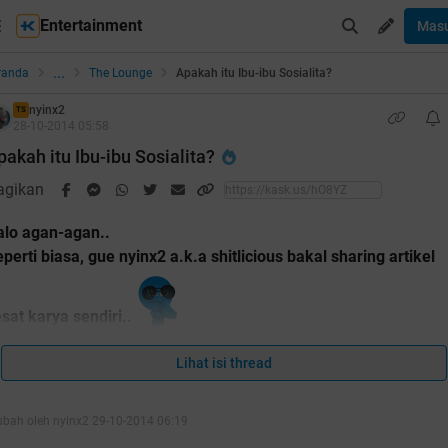
Entertainment
Mas
...
randa
The Lounge
Apakah itu Ibu-ibu Sosialita?
nyinx2
TS
28-10-2014 05:58
pakah itu Ibu-ibu Sosialita?
agikan
alo agan-agan..
perti biasa, gue nyinx2 a.k.a shitlicious bakal sharing artikel
sat karya sendiri..
ski tulisan-tulisan gue cenderung panjang, tapi sebagian bes
Lihat isi thread
dah jadi Hot Thread loh.. (Cek thread list ane di bawah kalo g
ubah oleh nyinx2 29-10-2014 06:19