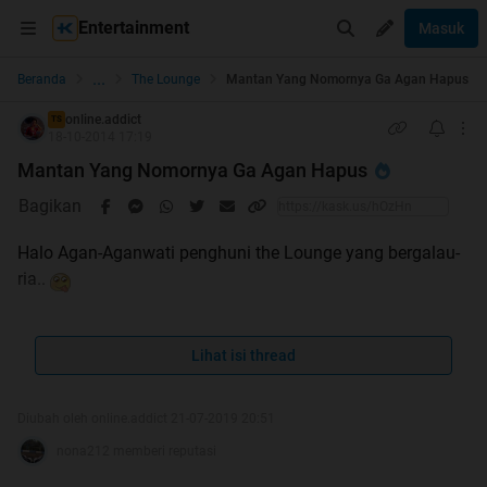
Entertainment
Masuk
...
Beranda
The Lounge
Mantan Yang Nomornya Ga Agan Hapus
online.addict
TS
18-10-2014 17:19
Mantan Yang Nomornya Ga Agan Hapus
Bagikan
Halo Agan-Aganwati penghuni the Lounge yang bergalau-
ria..
Masih inget sama thread mantan HT ini?
25 Alternatif Jawaban Ketika Ditanya Sibuk Apa?/Lulus
Lihat isi thread
Kuliah Ngapain?
Diubah oleh online.addict 21-07-2019 20:51
nona212 memberi reputasi