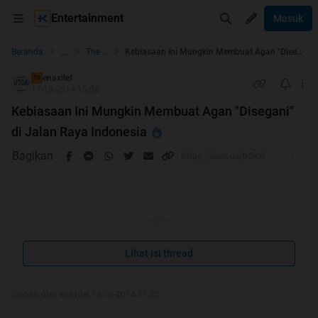
Entertainment
Masuk
...
Beranda
The Lounge
Kebiasaan Ini Mungkin Membuat Agan "Disegani" di Jalan Raya Indonesia
enaxilef
TS
17-10-2014 15:08
Kebiasaan Ini Mungkin Membuat Agan "Disegani"
di Jalan Raya Indonesia
Bagikan
HOT THREAD 19 OKTOBER 2014
TERIMA KASIH SEMUA
Lihat isi thread
Spoiler
for
HT
:
Diubah oleh enaxilef 19-10-2014 11:32