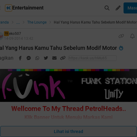
Entertainment
Mas
...
randa
The Lounge
Hal Yang Harus Kamu Tahu Sebelum Modif Motor
eko507
TS
14-09-2014 13:42
al Yang Harus Kamu Tahu Sebelum Modif Motor
agikan
Wellcome To My Thread PetrolHeads..
Klik Banner Untuk Menuju Markas Kami
Lihat isi thread