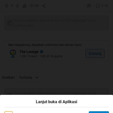
0
157.2K
2.1K
Tulis komentar menarik atau mention replykgpt untuk
ngobrol seru
Quote:
Mari bergabung, dapatkan informasi dan teman baru!
Siapa sih yang ga tau PES ? terutama buat yg cowo apalagi yg
The Lounge
Gabung
1.3M
Thread
•
108.3K
Anggota
sering main game
ya , Game sepak bola buatan Konami ini yang bernama Pro
Evolution Soccer atau sering disingkat PES ini jelas udah gak
Urutkan
Terlama
asing lagi di mata para gamers
coba liat aja , di setiap rental PS3 .. pasti disana rata-rata pada
Tulis komentar menarik atau mention replykgpt untuk
main PES semua
(pengalaman pribadi)
ngobrol seru
tapi gak heran , karna memang game ini seru banget , apalagi
Lanjut buka di Aplikasi