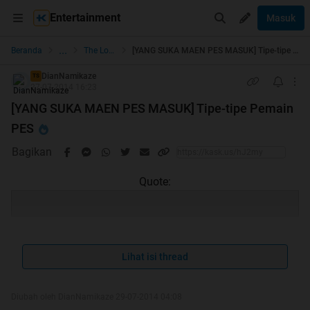
Entertainment
Masuk
...
Beranda
The Lounge
[YANG SUKA MAEN PES MASUK] Tipe-tipe Pemain PES
DianNamikaze
TS
27-07-2014 16:23
[YANG SUKA MAEN PES MASUK] Tipe-tipe Pemain
PES
Bagikan
Quote:
Quote:
Lihat isi thread
Diubah oleh DianNamikaze 29-07-2014 04:08
Hot Thread Gan, Makasi semuanya