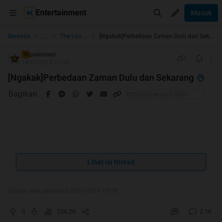
Entertainment
Masuk
...
Beranda
The Lounge
[Ngakak]Perbedaan Zaman Dulu dan Sekarang
palesman
TS
18-07-2014 21:30
[Ngakak]Perbedaan Zaman Dulu dan Sekarang
Bagikan
Quote:
Lihat isi thread
Diubah oleh palesman 20-07-2014 19:38
0
236.2K
2.1K