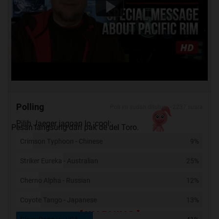
Polling
Poll ini sudah ditutup. - 2237 suara
Pilih Jaeger jagoan lo :cool:
Pesan langsung dari pak de del Toro.
Crimson Typhoon - Chinese
9%
Striker Eureka - Australian
25%
Cherno Alpha - Russian
12%
Coyote Tango - Japanese
13%
[ WARNING ]