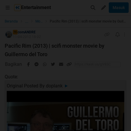
Entertainment
Masuk
...
Beranda
Movies
Pacific Rim (2013) | scifi monster movie by Guillermo del Toro
comANDRE
TS
11-04-2012 18:02
Pacific Rim (2013) | scifi monster movie by
Guillermo del Toro
Bagikan
Quote:
Original Posted By
doplank
►