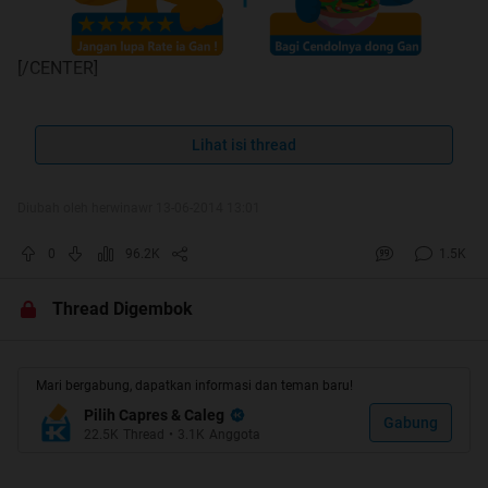
[/CENTER]
TERIMA KASIH UNTUK SEMUA
Lihat isi thread
DUKUNGAN AGAN-AGAN DAN MIMIN
JUGA MOMOD, GA NYANGKA THREAD INI
Diubah oleh herwinawr 13-06-2014 13:01
JADI HT #2 ANE
Spoiler
for
HT #2
:
0
96.2K
1.5K
Thread Digembok
SIAPAPUN PILIHAN KITA,
Mari bergabung, dapatkan informasi dan teman baru!
PASTI KITA INGIN YANG TERBAIK BAGI
Pilih Capres & Caleg
Gabung
INDONESIA
.
22.5K
Thread
•
3.1K
Anggota