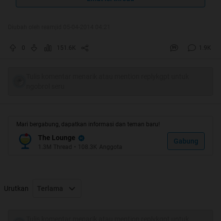
Diubah oleh reamjid 05-04-2014 04:21
0
151.6K
1.9K
Tulis komentar menarik atau mention replykgpt untuk
ngobrol seru
Mari bergabung, dapatkan informasi dan teman baru!
The Lounge
Gabung
1.3M
Thread
•
108.3K
Anggota
makasih yang udah ngebata ane makasih juga cendol dan
Urutkan
Terlama
abuabunya
Tulis komentar menarik atau mention replykgpt untuk