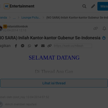
Entertainment
Mas
...
randa
Lounge Pictures
milanistilombok
TS
02-04-2014 12:15
NO SARA) Inilah Kantor-kantor Gubenur Se-Indonesia
agikan
SELAMAT DATANG
Di Thread Ana Gan
Lihat isi thread
Semoga Tidak Repost dan Bisa Bermanfaat bagi Kita
Semua
ubah oleh colot_nay 12-04-2014 07:52
4iinch memberi reputasi