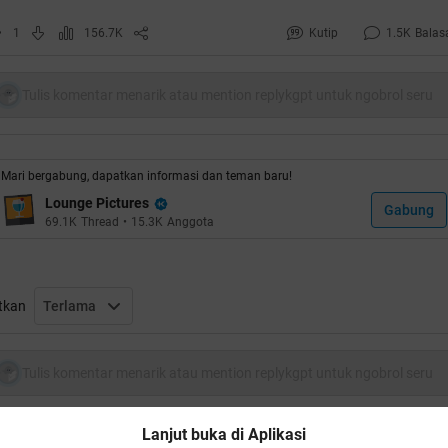
1
156.7K
Kutip
1.5K
Balas
Tulis komentar menarik atau mention replykgpt untuk ngobrol seru
Kantor Gubernur Se-Indonesia
Mari bergabung, dapatkan informasi dan teman baru!
oiler
for
Aceh
:
Lounge Pictures
Gabung
69.1K
Thread
•
15.3K
Anggota
oiler
for
Sumatera Utara
:
tkan
Terlama
Tulis komentar menarik atau mention replykgpt untuk ngobrol seru
oiler
for
Sumatera Barat
:
Lanjut buka di Aplikasi