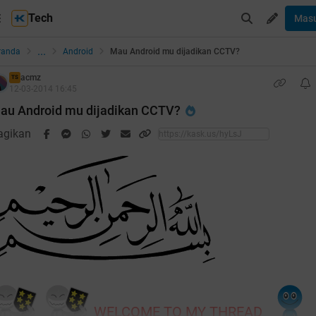
Tech
Mas
...
randa
Android
Mau Android mu dijadikan CCTV?
acmz
TS
12-03-2014 16:45
au Android mu dijadikan CCTV?
agikan
WELCOME TO MY THREAD