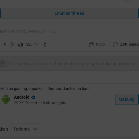
Lihat isi thread
ubah oleh acmz 03-04-2014 11:56
0
323.4K
Kutip
2.9K
Balas
oiler
for
HT
:
Tulis komentar menarik atau mention replykgpt untuk ngobrol seru
Mari bergabung, dapatkan informasi dan teman baru!
Android
Gabung
pakah Smartphone Android bisa digunakan sebagai kamera
29.7K
Thread
•
18.6K
Anggota
CTV?
, jawabannya bisa.
tkan
Terlama