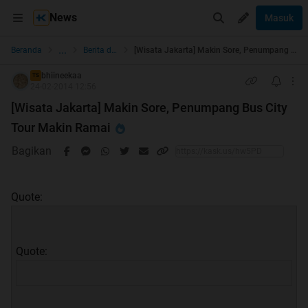
News
Masuk
...
Beranda
Berita dan Politik
[Wisata Jakarta] Makin Sore, Penumpang Bus City Tour Makin Ramai
bhiineekaa
TS
24-02-2014 12:56
[Wisata Jakarta] Makin Sore, Penumpang Bus City
Tour Makin Ramai
Bagikan
Quote:
Quote: