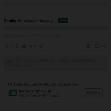
Spoiler
for
desainer bus nya ..
:
Diubah oleh bhiineekaa 11-03-2014 17:35
0
64.3K
734
Tulis komentar menarik atau mention replykgpt untuk
ngobrol seru
Mari bergabung, dapatkan informasi dan teman baru!
Berita dan Politik
Gabung
695.2K
Thread
•
59K
Anggota