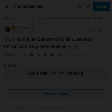
Entertainment
Masuk
...
Beranda
The Lounge
۩۞۩ Kumpulan Balasan SMS dan Jawaban Pertanyaan Yang Menyebalkan ۩۞۩
AndiCarbonZ
TS
17-02-2014 13:38
۩۞۩ Kumpulan Balasan SMS dan Jawaban
Pertanyaan Yang Menyebalkan ۩۞۩
Bagikan
Quote:
WELCOME TO MY THREAD
Lihat isi thread
ALHAMDULILLAH HT PERDANA GW GAN
Quote:
Diubah oleh AndiCarbonZ 19-02-2014 01:22