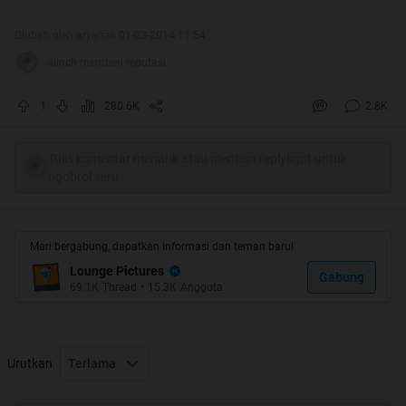
Diubah oleh aryanak 01-03-2014 11:54
HT #2
4iinch memberi reputasi
1
280.6K
2.8K
Tulis komentar menarik atau mention replykgpt untuk
ngobrol seru
Mari bergabung, dapatkan informasi dan teman baru!
Lounge Pictures
Gabung
69.1K
Thread
•
15.3K
Anggota
Urutkan
Terlama