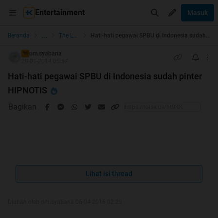
Entertainment
Masuk
...
Beranda
The Lounge
Hati-hati pegawai SPBU di Indonesia sudah pinter HIPNOTIS
om.syabana
TS
28-01-2014 05:57
Hati-hati pegawai SPBU di Indonesia sudah pinter
HIPNOTIS
Bagikan
Hola, langsung aja gan ini ane mau cerita tentang
pengalaman pribadi ane..
Lihat isi thread
Cerita bermula ketika ane memasuki arena hipnotis dari
Diubah oleh om.syabana 06-04-2016 02:23
pegawai SPBU yaitu antri untuk ngisi BBM..